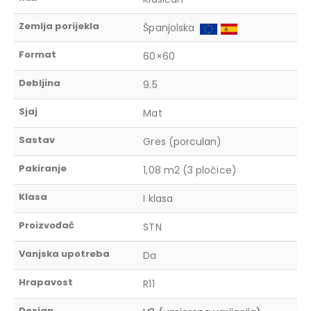
Zemlja porijekla
Španjolska
Format
60×60
Debljina
9.5
Sjaj
Mat
Sastav
Gres (porculan)
Pakiranje
1,08 m2 (3 pločice)
Klasa
I klasa
Proizvođač
STN
Vanjska upotreba
Da
Hrapavost
R11
Design