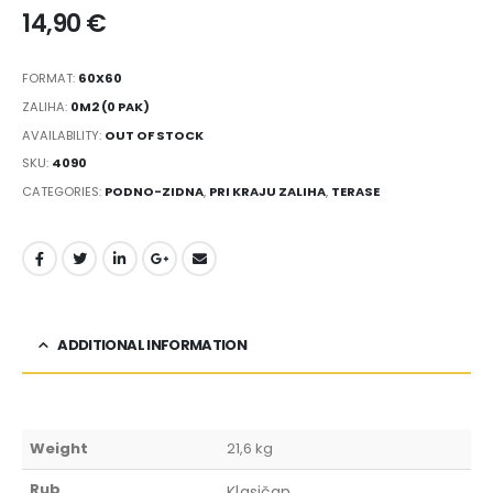
14,90
€
FORMAT:
60X60
ZALIHA:
0M2 (0 PAK)
AVAILABILITY:
OUT OF STOCK
SKU:
4090
CATEGORIES:
PODNO-ZIDNA
,
PRI KRAJU ZALIHA
,
TERASE
ADDITIONAL INFORMATION
Weight
21,6 kg
Rub
Klasičan