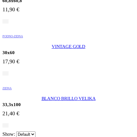
60,8x60,8
11,90
€
PODNO-ZIDNA
VINTAGE GOLD
30x60
17,90
€
ZIDNA
BLANCO BRILLO VELIKA
33,3x100
21,40
€
Show: