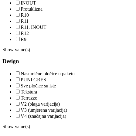
INOUT
Protuklizna
R10
R11
R11, INOUT
R12
R9
Show value(s)
Design
Nasumične pločice u paketu
PUNI GRES
Sve pločice su iste
Tekstura
Terrazzo
V2 (blaga varijacija)
V3 (umjerena varijacija)
V4 (značajna varijacija)
Show value(s)