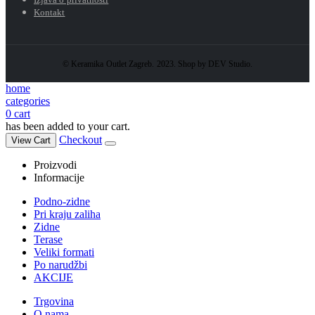
Kontakt
© Keramika Outlet Zagreb. 2023. Shop by DEV Studio.
home
categories
0
cart
has been added to your cart.
Checkout
View Cart
Proizvodi
Informacije
Podno-zidne
Pri kraju zaliha
Zidne
Terase
Veliki formati
Po narudžbi
AKCIJE
Trgovina
O nama