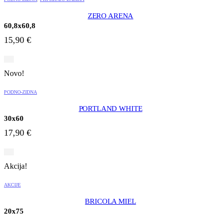
ZERO ARENA
60,8x60,8
15,90
€
Novo!
PODNO-ZIDNA
PORTLAND WHITE
30x60
17,90
€
Akcija!
AKCIJE
BRICOLA MIEL
20x75