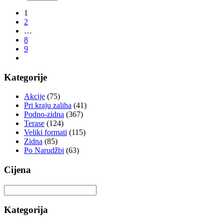
1
2
…
8
9
Kategorije
Akcije
(75)
Pri kraju zaliha
(41)
Podno-zidna
(367)
Terase
(124)
Veliki formati
(115)
Zidna
(85)
Po Narudžbi
(63)
Cijena
Kategorija