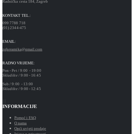
Radnička cesta 184, Zagreb
KONTAKT TEL.:
099 7788 718
(01) 2344-475
EMAIL:
zgkeramika@gmail.com
RADNO VRIJEME:
Pon - Pet / 9:00 - 19:00
Skladište
/ 9:00 - 16:45
Sub / 9:00 - 13:00
Skladište
/ 9:00 - 12:45
INFORMACIJE
Pomoć i FAQ
O nama
Opći uvjeti prodaje
Izjava o privatnosti