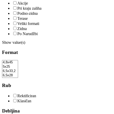
Akcije
Pri kraju zaliha
Podno-zidna
Terase
Veliki formati
Zidna
Po Narudžbi
Show value(s)
Format
Rub
Rektificiran
Klasičan
Debljina