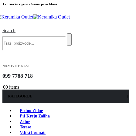
Tvorničke cijene - Samo prva klasa
Search
NAZOVITE NAS!
099 7788 718
0
0 items
KATEGORIJE
Podno-Zidne
Pri Kraju Zaliha
Zidne
Terase
Veliki Formati