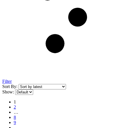
Filter
Sort By:
Show:
1
2
…
8
9