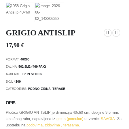
GRIGIO ANTISLIP
17,90
€
FORMAT:
40X60
ZALIHA:
562.8M2 (469 PAK)
AVAILABILITY:
IN STOCK
SKU:
4109
CATEGORIES:
PODNO-ZIDNA
,
TERASE
OPIS
Pločica GRIGIO ANTISLIP je dimenzija 40x60 cm, debljine 9.5 mm,
klasičnog ruba, napravljena iz
gresa (porculan)
u tvornici
SAVOIA
. Za
upotrebu na
podovima, zidovima
, terasama
.