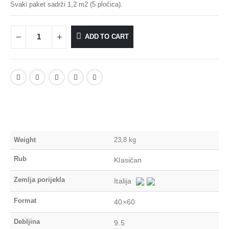
Svaki paket sadrži 1,2 m2 (5 pločica).
ADD TO CART
Weight
23,8 kg
Rub
Klasičan
Zemlja porijekla
Italija
Format
40×60
Debljina
9.5