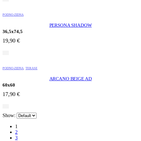
PODNO-ZIDNA
PERSONA SHADOW
36,5x74,5
19,90
€
PODNO-ZIDNA
,
TERASE
ARCANO BEIGE AD
60x60
17,90
€
Show:
1
2
3