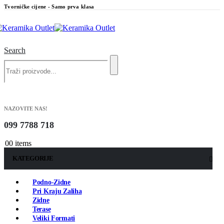
Tvorničke cijene - Samo prva klasa
Search
NAZOVITE NAS!
099 7788 718
0
0 items
KATEGORIJE
Podno-Zidne
Pri Kraju Zaliha
Zidne
Terase
Veliki Formati