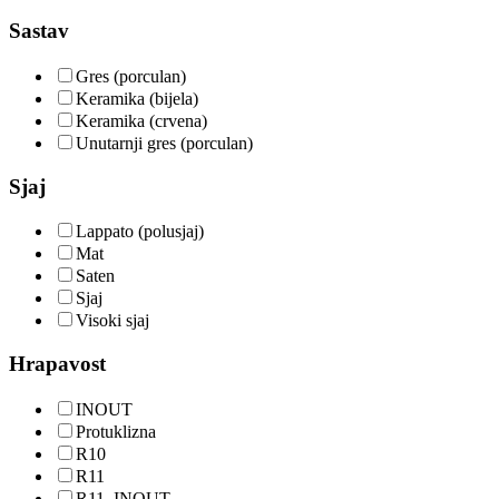
Sastav
Gres (porculan)
Keramika (bijela)
Keramika (crvena)
Unutarnji gres (porculan)
Sjaj
Lappato (polusjaj)
Mat
Saten
Sjaj
Visoki sjaj
Hrapavost
INOUT
Protuklizna
R10
R11
R11, INOUT