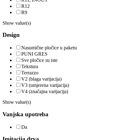
R12
R9
Show value(s)
Design
Nasumične pločice u paketu
PUNI GRES
Sve pločice su iste
Tekstura
Terrazzo
V2 (blaga varijacija)
V3 (umjerena varijacija)
V4 (značajna varijacija)
Show value(s)
Vanjska upotreba
Da
Imitacija drva