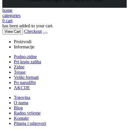
© Keramika Outlet Zagreb. 2023. Shop by DEV Studio.
home
categories
0
cart
has been added to your cart.
Checkout
View Cart
Proizvodi
Informacije
Podno-zidne
Pri kraju zaliha
Zidne
Terase
Veliki formati
Po narudžbi
AKCIJE
Trgovina
O nama
Blog
Radno vrijeme
Kontakt
Pitanja i odgovori