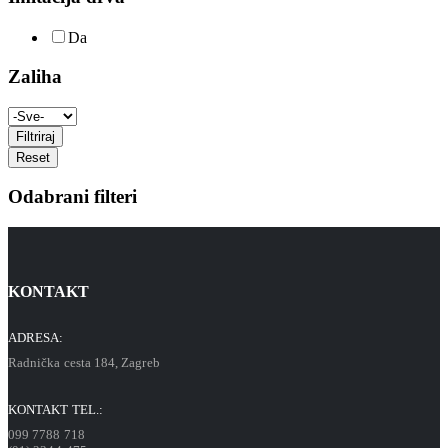
Da
Zaliha
Filtriraj
Reset
Odabrani filteri
KONTAKT
ADRESA:
Radnička cesta 184, Zagreb
KONTAKT TEL.:
099 7788 718