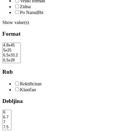
Veliki formati
Zidna
Po Narudžbi
Show value(s)
Format
Rub
Rektificiran
Klasičan
Debljina