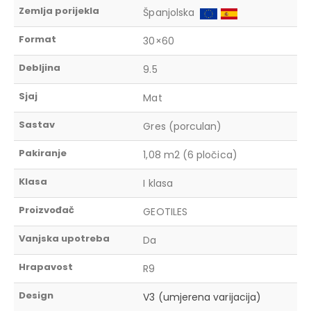
Zemlja porijekla
Španjolska
Format
30×60
Debljina
9.5
Sjaj
Mat
Sastav
Gres (porculan)
Pakiranje
1,08 m2 (6 pločica)
Klasa
I klasa
Proizvođač
GEOTILES
Vanjska upotreba
Da
Hrapavost
R9
Design
V3 (umjerena varijacija)