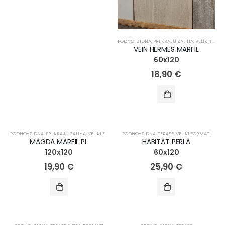
PODNO-ZIDNA
,
PRI KRAJU ZALIHA
,
VELIKI FORMATI
VEIN HERMES MARFIL
60x120
18,90
€
NOVO!
NOVO!
PODNO-ZIDNA
,
PRI KRAJU ZALIHA
,
VELIKI FORMATI
PODNO-ZIDNA
,
TERASE
,
VELIKI FORMATI
MAGDA MARFIL PL
HABITAT PERLA
120x120
60x120
19,90
€
25,90
€
NOVO!
NOVO!