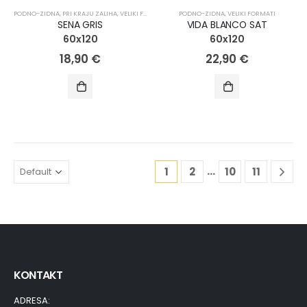
PODNO-ZIDNA
,
PRI KRAJU ZALIHA
,
VELIKI FORMATI
PODNO-ZIDNA
,
VELIKI FORMATI
SENA GRIS
VIDA BLANCO SAT
60x120
60x120
18,90
€
22,90
€
…
1
2
10
11
KONTAKT
ADRESA: