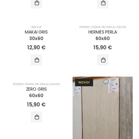
AKCIJA!
NOVO!
AKCIJE
PODNO-ZIDNA
,
PRI KRAJU ZALIHA
MAKAI GRIS
HERMES PERLA
30x60
60x60
12,90
€
15,90
€
NOVO!
NOVO!
PODNO-ZIDNA
,
PRI KRAJU ZALIHA
ZERO GRIS
60x60
15,90
€