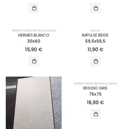
AKCIJA!
PODNO-ZIDNA
,
PRI KRAJU ZALIHA
AKCIJE
HERMES BLANCO
IMPULSE BEIGE
30x60
59,5x59,5
15,90
€
11,90
€
PODNO-ZIDNA
,
PRI KRAJU ZALIHA
REGGIO GRIS
75x75
16,90
€