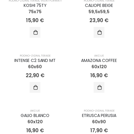
PODNO-ZIDNA
,
TERASE
,
VELIKI FORMATI
PODNO-ZIDNA
,
TERASE
KOSHI 75TY
CALIOPE BEIGE
75x75
59,5x59,5
15,90
€
23,90
€
NOVO!
AKCIJA!
PODNO-ZIDNA
,
TERASE
AKCIJE
INTENSE C2 SAND MT
AMAZONA COFFEE
60x60
60x120
22,90
€
16,90
€
AKCIJA!
AKCIJE
PODNO-ZIDNA
,
TERASE
GALIO BLANCO
ETRUSCA PERUSIA
60x120
60x90
16,90
€
17,90
€