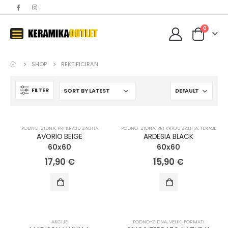
0
SHOP
REKTIFICIRAN
FILTER
NOVO!
NOVO!
PODNO-ZIDNA
,
PRI KRAJU ZALIHA
PODNO-ZIDNA
,
PRI KRAJU ZALIHA
,
TERASE
AVORIO BEIGE
ARDESIA BLACK
60x60
60x60
17,90
€
15,90
€
AKCIJA!
NOVO!
AKCIJE
PODNO-ZIDNA
,
VELIKI FORMATI