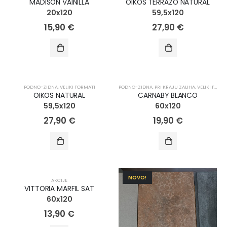
MADISON VAINILLA
OIKOS TERRAZO NATURAL
20x120
59,5x120
15,90
€
27,90
€
NOVO!
NOVO!
PODNO-ZIDNA
,
VELIKI FORMATI
PODNO-ZIDNA
,
PRI KRAJU ZALIHA
,
VELIKI FORMATI
OIKOS NATURAL
CARNABY BLANCO
59,5x120
60x120
27,90
€
19,90
€
AKCIJA!
NOVO!
AKCIJE
VITTORIA MARFIL SAT
60x120
13,90
€