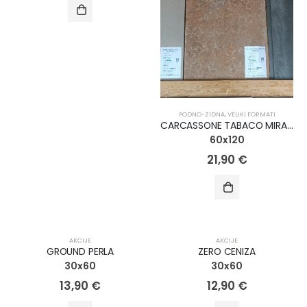
PODNO-ZIDNA
,
VELIKI FORMATI
CARCASSONE TABACO MIRADOR
60x120
21,90
€
AKCIJA!
AKCIJA!
AKCIJE
AKCIJE
GROUND PERLA
ZERO CENIZA
30x60
30x60
13,90
€
12,90
€