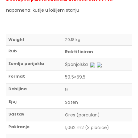
napomena: kutije u lošijem stanju
Weight
20,18 kg
Rub
Rektificiran
Zemlja porijekla
Španjolska
Format
59,5×59,5
Debljina
9
Sjaj
Saten
Sastav
Gres (porculan)
Pakiranje
1,062 m2 (3 pločice)