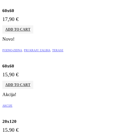
60x60
17,90
€
ADD TO CART
Novo!
PODNO-ZIDNA
,
PRI KRAJU ZALIHA
,
TERASE
60x60
15,90
€
ADD TO CART
Akcija!
AKCIJE
20x120
15,90
€