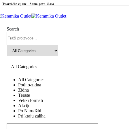
Tvorničke cijene - Samo prva klasa
Search
All Categories
All Categories
Podno-zidna
Zidna
Terase
Veliki formati
Akcije
Po Narudžbi
Pri kraju zaliha