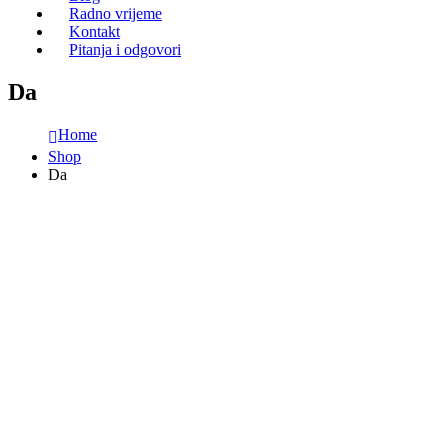
Radno vrijeme
Kontakt
Pitanja i odgovori
Da
Home
Shop
Da