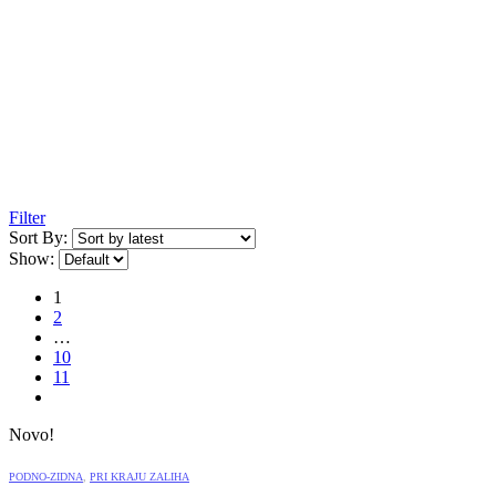
Filter
Sort By:
Show:
1
2
…
10
11
Novo!
PODNO-ZIDNA
,
PRI KRAJU ZALIHA