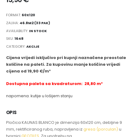
FORMAT:
60X120
ZALIHA:
46.8M2 (33 PAK)
AVAILABILITY:
IN STOCK
SKU:
1648
CATEGORY:
AKCIJE
Cijena vrijedi isključivo pri kupnji naznačene preostale
količine na paleti. Za kupovinu manje količine vrijedi
cijena od 19,90 €/m²
Dostupna paleta sa kvadraturom: 28,80 m²
napomena: kutije u lošijem stanju
OPIS
Pločica KAUNAS BLANCO je dimenzija 60x120 cm, debljine 9
mm, rektificiranog ruba, napravljena iz
gresa (porculan)
u
tvornici
GEOTILES
. Za upotrebu na .