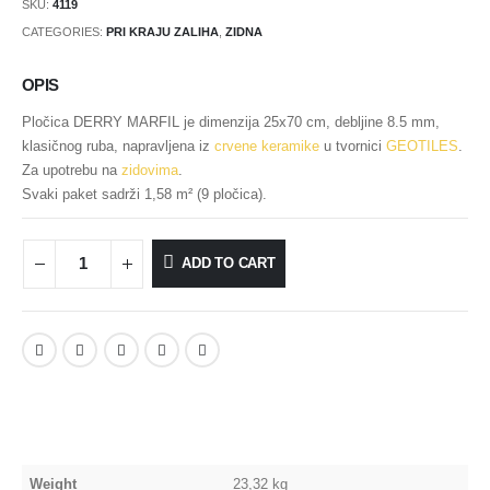
SKU:
4119
CATEGORIES:
PRI KRAJU ZALIHA
,
ZIDNA
OPIS
Pločica DERRY MARFIL je dimenzija 25x70 cm, debljine 8.5 mm,
klasičnog ruba, napravljena iz
crvene keramike
u tvornici
GEOTILES
.
Za upotrebu na
zidovima
.
Svaki paket sadrži 1,58 m² (9 pločica).
ADD TO CART
Weight
23,32 kg