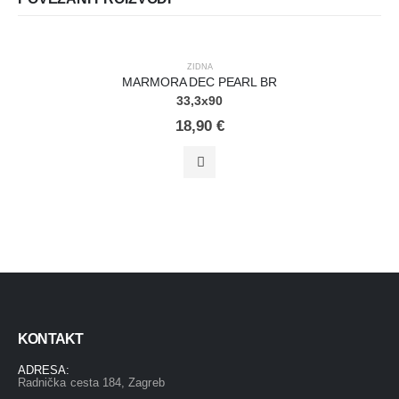
ZIDNA
MARMORA DEC PEARL BR
33,3x90
18,90
€
KONTAKT
ADRESA:
Radnička cesta 184, Zagreb