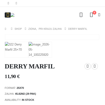
0
SHOP
ZIDNA
,
PRI KRAJU ZALIHA
DERRY MARFIL
DERRY MARFIL
11,90
€
FORMAT:
25X70
ZALIHA:
45.82M2 (29 PAK)
AVAILABILITY:
IN STOCK