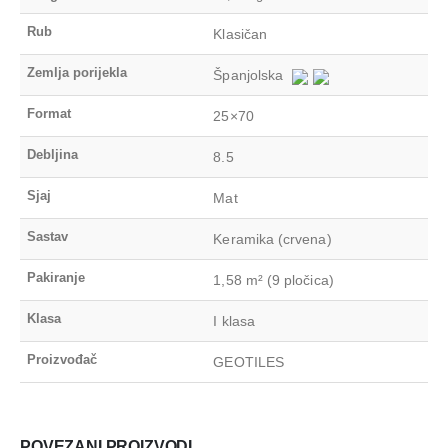
Rub
Klasičan
Zemlja porijekla
Španjolska
Format
25×70
Debljina
8.5
Sjaj
Mat
Sastav
Keramika (crvena)
Pakiranje
1,58 m² (9 pločica)
Klasa
I klasa
Proizvođač
GEOTILES
POVEZANI PROIZVODI