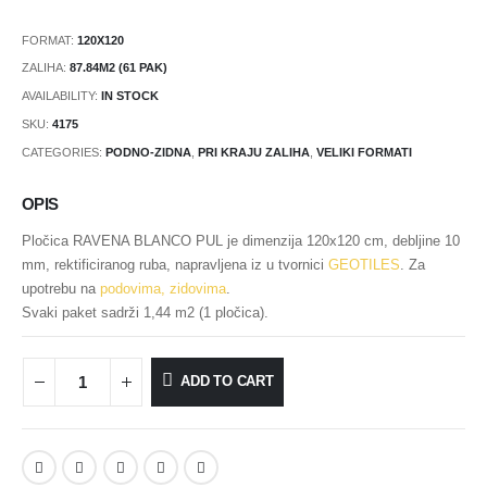
FORMAT:
120X120
ZALIHA:
87.84M2 (61 PAK)
AVAILABILITY:
IN STOCK
SKU:
4175
CATEGORIES:
PODNO-ZIDNA
,
PRI KRAJU ZALIHA
,
VELIKI FORMATI
OPIS
Pločica RAVENA BLANCO PUL je dimenzija 120x120 cm, debljine 10
mm, rektificiranog ruba, napravljena iz u tvornici
GEOTILES
. Za
upotrebu na
podovima, zidovima
.
Svaki paket sadrži 1,44 m2 (1 pločica).
ADD TO CART