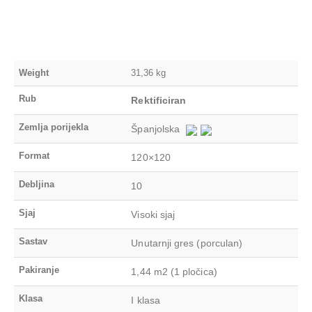
Weight
31,36 kg
Rub
Rektificiran
Zemlja porijekla
Španjolska
Format
120×120
Debljina
10
Sjaj
Visoki sjaj
Sastav
Unutarnji gres (porculan)
Pakiranje
1,44 m2 (1 pločica)
Klasa
I klasa