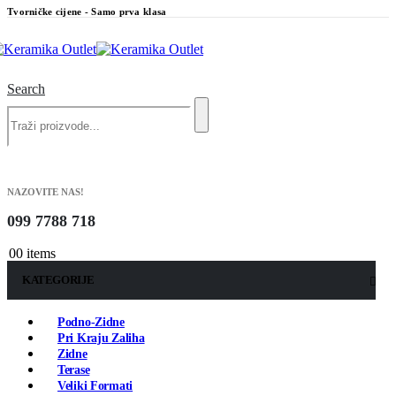
Tvorničke cijene - Samo prva klasa
Search
NAZOVITE NAS!
099 7788 718
0
0 items
KATEGORIJE
Podno-Zidne
Pri Kraju Zaliha
Zidne
Terase
Veliki Formati