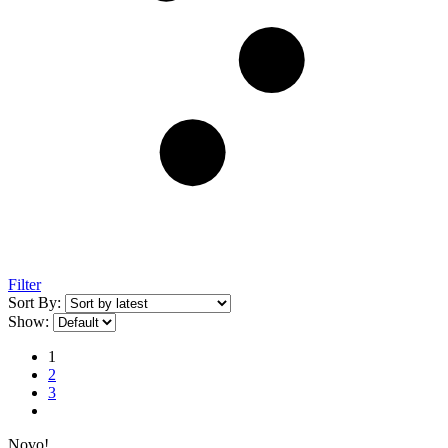
Filter
Sort By:
Show:
1
2
3
Novo!