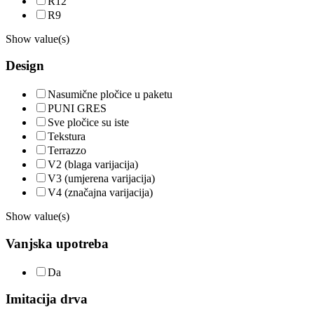
R12
R9
Show value(s)
Design
Nasumične pločice u paketu
PUNI GRES
Sve pločice su iste
Tekstura
Terrazzo
V2 (blaga varijacija)
V3 (umjerena varijacija)
V4 (značajna varijacija)
Show value(s)
Vanjska upotreba
Da
Imitacija drva