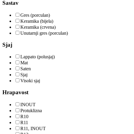
Sastav
Gres (porculan)
Keramika (bijela)
Keramika (crvena)
Unutarnji gres (porculan)
Sjaj
Lappato (polusjaj)
Mat
Saten
Sjaj
Visoki sjaj
Hrapavost
INOUT
Protuklizna
R10
R11
R11, INOUT