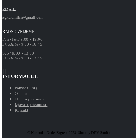
EMAIL:
zgkeramika@gmail.com
RADNO VRIJEME:
Pon - Pet / 9:00 - 19:00
Skladište
/ 9:00 - 16:45
Sub / 9:00 - 13:00
Skladište
/ 9:00 - 12:45
INFORMACIJE
Pomoć i FAQ
O nama
Opći uvjeti prodaje
Izjava o privatnosti
Kontakt
© Keramika Outlet Zagreb. 2023. Shop by DEV Studio.