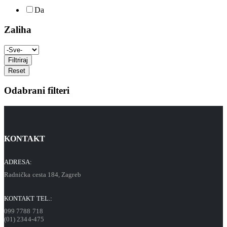
Da
Zaliha
Filtriraj
Reset
Odabrani filteri
KONTAKT
ADRESA:
Radnička cesta 184, Zagreb
KONTAKT TEL.:
099 7788 718
(01) 2344-475