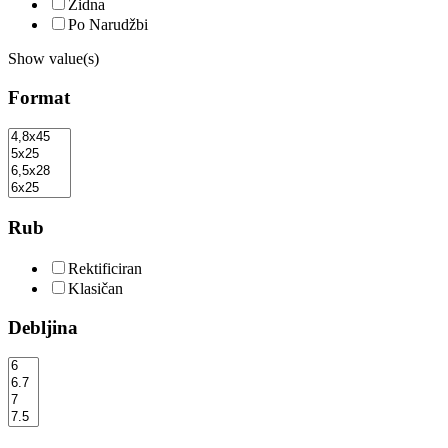
Zidna
Po Narudžbi
Show value(s)
Format
Rub
Rektificiran
Klasičan
Debljina