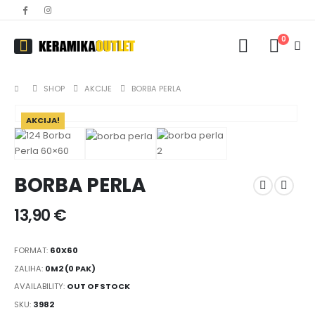
0
SHOP
AKCIJE
BORBA PERLA
AKCIJA!
BORBA PERLA
13,90
€
FORMAT:
60X60
ZALIHA:
0M2 (0 PAK)
AVAILABILITY:
OUT OF STOCK
SKU:
3982