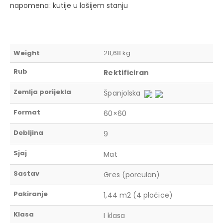
napomena: kutije u lošijem stanju
Weight
28,68 kg
Rub
Rektificiran
Zemlja porijekla
Španjolska
Format
60×60
Debljina
9
Sjaj
Mat
Sastav
Gres (porculan)
Pakiranje
1,44 m2 (4 pločice)
Klasa
I klasa