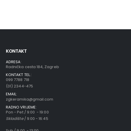
KONTAKT
ADRESA:
Radnička cesta 184, Zagreb
KONTAKT TEL.:
099 7788 718
(01) 2344-475
EMAIL:
zgkeramika@gmail.com
RADNO VRIJEME:
Pon - Pet / 9:00 - 19:00
Skladište
/ 9:00 - 16:45
Sub / 9:00 - 13:00