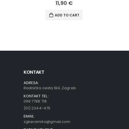
11,90
€
ADD TO CART
KONTAKT
ADRESA:
Radnička cesta 184, Zagreb
KONTAKT TEL.:
099 7788 718
(01) 2344-475
EMAIL:
zgkeramika@gmail.com