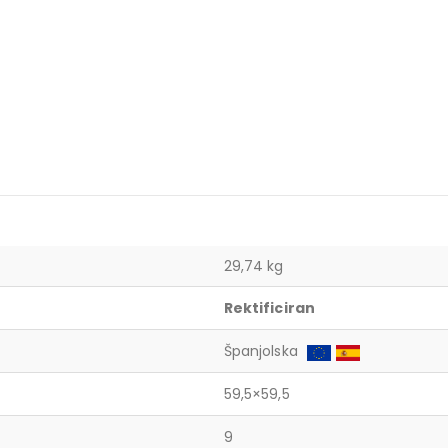
29,74 kg
Rektificiran
Španjolska
59,5×59,5
9