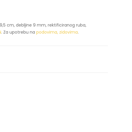
,5 cm, debljine 9 mm, rektificiranog ruba,
N
. Za upotrebu na
podovima, zidovima
.