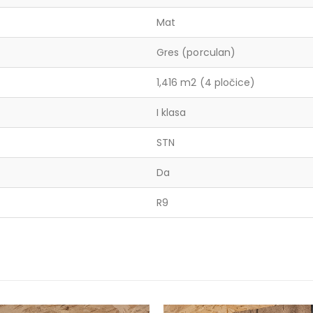
Mat
Gres (porculan)
1,416 m2 (4 pločice)
I klasa
STN
Da
R9