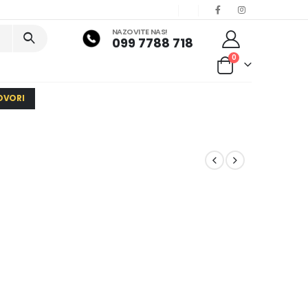
NAZOVITE NAS!
099 7788 718
0
OVORI