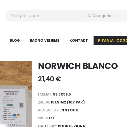
BLOG
RADNO VRIJEME
KONTAKT
PITANJA I ODG
NORWICH BLANCO
21,40
€
FORMAT:
59,5X59,5
ZALIHA:
151.51M2 (107 PAK)
AVAILABILITY:
IN STOCK
SKU:
3177
CATEGORY:
PODNO-ZIDNA