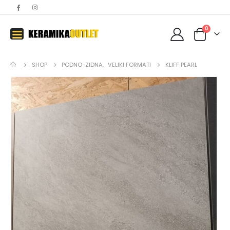
0
SHOP
PODNO-ZIDNA
,
VELIKI FORMATI
KLIFF PEARL