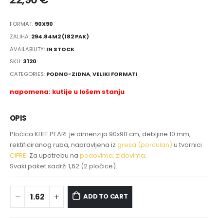
FORMAT:
90X90
ZALIHA:
294.84M2 (182 PAK)
AVAILABILITY:
IN STOCK
SKU:
3120
CATEGORIES:
PODNO-ZIDNA
,
VELIKI FORMATI
napomena: kutije u lošem stanju
OPIS
Pločica KLIFF PEARL je dimenzija 90x90 cm, debljine 10 mm,
rektificiranog ruba, napravljena iz
gresa (porculan)
u tvornici
CIFRE
. Za upotrebu na
podovima, zidovima
.
Svaki paket sadrži 1,62 (2 pločice).
ADD TO CART