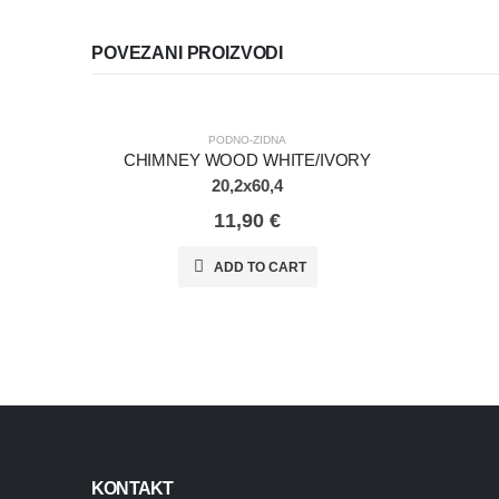
POVEZANI PROIZVODI
PODNO-ZIDNA
CHIMNEY WOOD WHITE/IVORY
20,2x60,4
11,90
€
ADD TO CART
KONTAKT