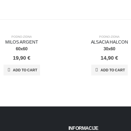
PODNO-ZIDNA
PODNO-ZIDNA
MILOS ARGENT
ALSACIA HALCON
60x60
30x60
19,90
€
14,90
€
ADD TO CART
ADD TO CART
INFORMACIJE