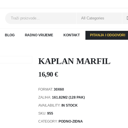
BLOG
RADNO VRIJEME
KONTAKT
PITANJA I ODGOVORI
KAPLAN MARFIL
16,90
€
FORMAT:
30X60
ZALIHA:
161.82M2 (128 PAK)
AVAILABILITY:
IN STOCK
SKU:
955
CATEGORY:
PODNO-ZIDNA