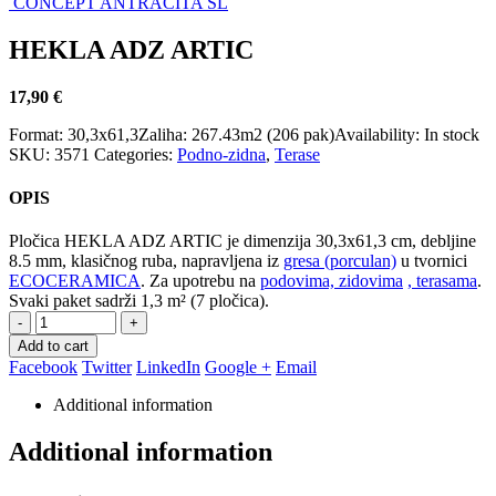
CONCEPT ANTRACITA SL
HEKLA ADZ ARTIC
17,90
€
Format:
30,3x61,3
Zaliha:
267.43m2 (206 pak)
Availability:
In stock
SKU:
3571
Categories:
Podno-zidna
,
Terase
OPIS
Pločica HEKLA ADZ ARTIC je dimenzija 30,3x61,3 cm, debljine
8.5 mm, klasičnog ruba, napravljena iz
gresa (porculan)
u tvornici
ECOCERAMICA
. Za upotrebu na
podovima, zidovima
, terasama
.
Svaki paket sadrži 1,3 m² (7 pločica).
-
+
Add to cart
Facebook
Twitter
LinkedIn
Google +
Email
Additional information
Additional information