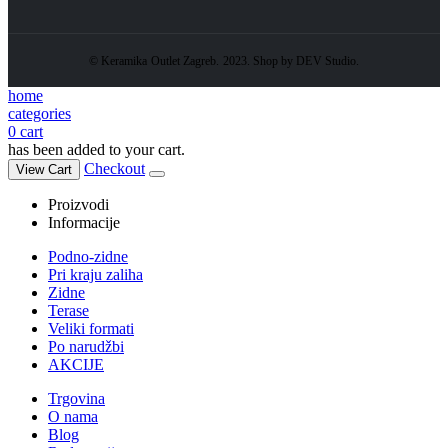
© Keramika Outlet Zagreb. 2023. Shop by DEV Studio.
home
categories
0
cart
has been added to your cart.
Checkout
View Cart
Proizvodi
Informacije
Podno-zidne
Pri kraju zaliha
Zidne
Terase
Veliki formati
Po narudžbi
AKCIJE
Trgovina
O nama
Blog