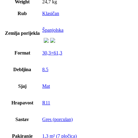
Weight
24,7 kg
Rub
Klasičan
Španjolska
Zemlja porijekla
Format
30,3×61,3
Debljina
8.5
Sjaj
Mat
Hrapavost
R11
Sastav
Gres (porculan)
Pakiranje
1,3 m² (7 pločica)