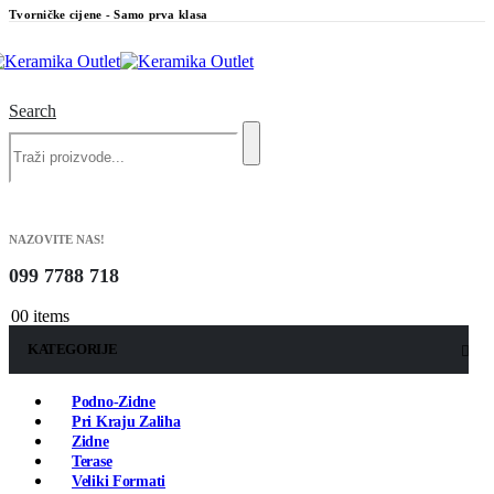
Tvorničke cijene - Samo prva klasa
Search
NAZOVITE NAS!
099 7788 718
0
0 items
KATEGORIJE
Podno-Zidne
Pri Kraju Zaliha
Zidne
Terase
Veliki Formati