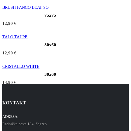
BRUSH FANGO BEAT SQ
75x75
12,90
€
TALO TAUPE
30x60
12,90
€
CRISTALLO WHITE
30x60
13,90
€
KONTAKT
ADRESA:
Radnička cesta 184, Zagreb