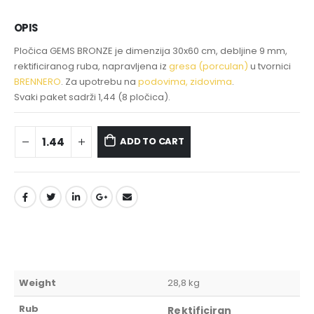
OPIS
Pločica GEMS BRONZE je dimenzija 30x60 cm, debljine 9 mm,
rektificiranog ruba, napravljena iz
gresa (porculan)
u tvornici
BRENNERO
. Za upotrebu na
podovima, zidovima
.
Svaki paket sadrži 1,44 (8 pločica).
ADD TO CART
Weight
28,8 kg
Rub
Rektificiran