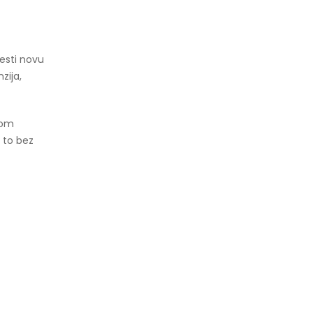
esti novu
zija,
nom
i to bez