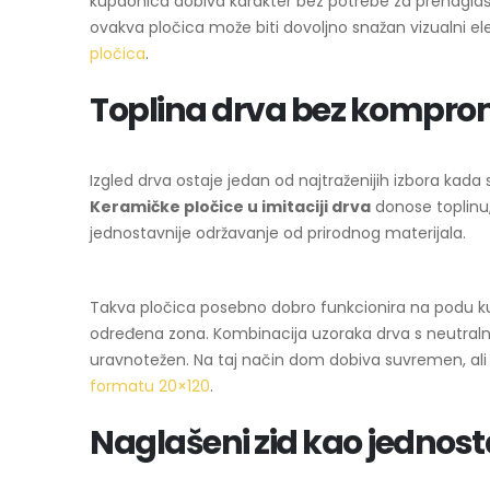
kupaonica dobiva karakter bez potrebe za prenaglašeni
ovakva pločica može biti dovoljno snažan vizualni e
pločica
.
Toplina drva bez kompro
Izgled drva ostaje jedan od najtraženijih izbora kada 
Keramičke pločice u imitaciji drva
donose toplinu, 
jednostavnije održavanje od prirodnog materijala.
Takva pločica posebno dobro funkcionira na podu kup
određena zona. Kombinacija uzoraka drva s neutralni
uravnotežen. Na taj način dom dobiva suvremen, ali i
formatu 20×120
.
Naglašeni zid kao jednos