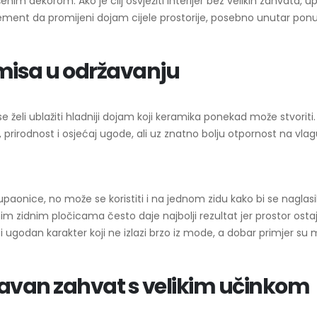
m dekorom. Ako je cilj osvježiti interijer bez velikih zahvata, u
lement da promijeni dojam cijele prostorije, posebno unutar po
misa u održavanju
se želi ublažiti hladniji dojam koji keramika ponekad može stvoriti.
prirodnost i osjećaj ugode, ali uz znatno bolju otpornost na vlag
aonice, no može se koristiti i na jednom zidu kako bi se naglasi
m zidnim pločicama često daje najbolji rezultat jer prostor osta
 ugodan karakter koji ne izlazi brzo iz mode, a dobar primjer su 
tavan zahvat s velikim učinkom