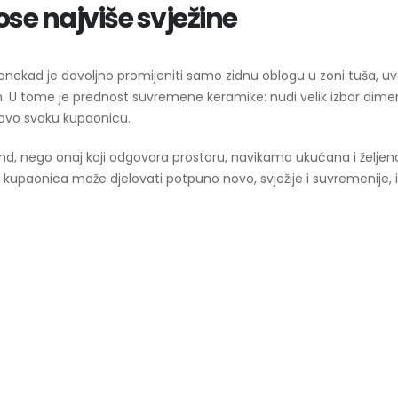
se najviše svježine
nekad je dovoljno promijeniti samo zidnu oblogu u zoni tuša, uv
m. U tome je prednost suvremene keramike: nudi velik izbor dimen
tovo svaku kupaonicu.
i trend, nego onaj koji odgovara prostoru, navikama ukućana i želje
l, kupaonica može djelovati potpuno novo, svježije i suvremenije, 