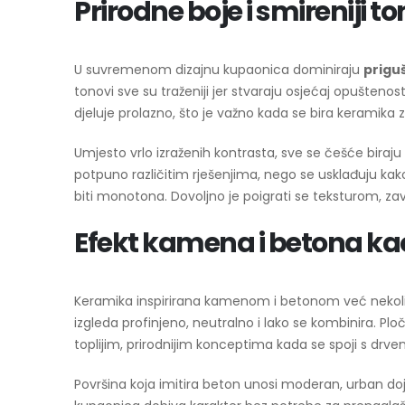
Prirodne boje i smireniji to
U suvremenom dizajnu kupaonica dominiraju
prigu
tonovi sve su traženiji jer stvaraju osjećaj opuštenos
djeluje prolazno, što je važno kada se bira keramik
Umjesto vrlo izraženih kontrasta, sve se češće biraju 
potpuno različitim rješenjima, nego se usklađuju kak
biti monotona. Dovoljno je poigrati se teksturom, z
Efekt kamena i betona ka
Keramika inspirirana kamenom i betonom već nekoliko
izgleda profinjeno, neutralno i lako se kombinira. Pl
toplijim, prirodnijim konceptima kada se spoji s drve
Površina koja imitira beton unosi moderan, urban do