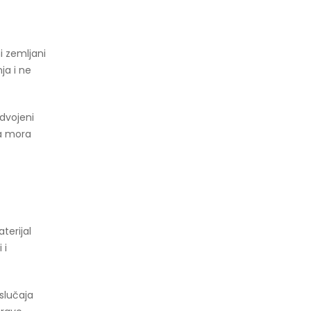
ni zemljani
ja i ne
odvojeni
ca mora
terijal
 i
slučaja