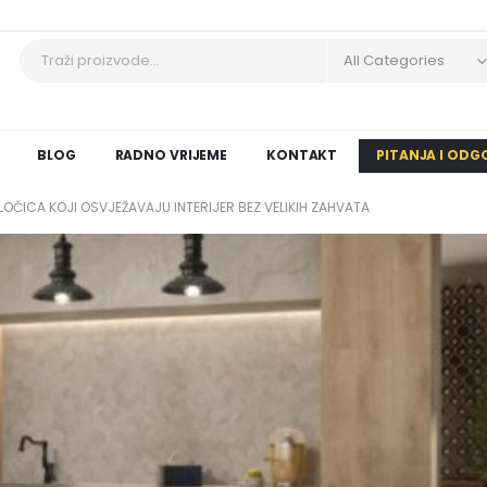
All Categories
BLOG
RADNO VRIJEME
KONTAKT
PITANJA I ODG
LOČICA KOJI OSVJEŽAVAJU INTERIJER BEZ VELIKIH ZAHVATA