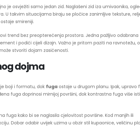
 je osvježiti samo jedan zid. Naglašeni zid iza umivaonika, ogleda
 U takvim situacijama biraju se pločice zanimljive teksture, rel
ostaje smireniji.
i novi trend bez preopterećenja prostora. Jedna pažljivo odabrana
ment i podići cijeli dizajn. Važno je pritom paziti na ravnotežu, 
ože stvoriti dojam zasićenosti.
nog dojma
e boji i formatu, dok
fuga
ostaje u drugom planu. Ipak, upravo 
ena fuga doprinosi mirnijoj površini, dok kontrastna fuga više ist
 fuga kako bi se naglasila cjelovitost površine. Kod manjih ili
ju. Dobar odabir uvijek uzima u obzir stil kupaonice, veličinu plo