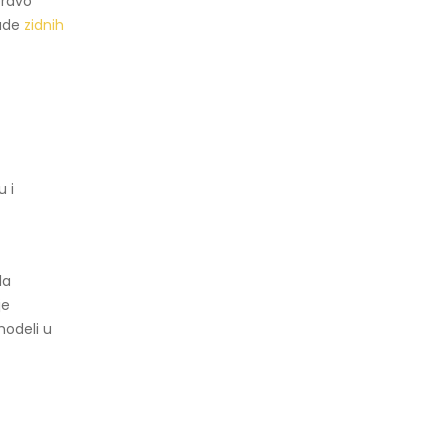
pravo
nude
zidnih
u i
la
je
modeli u