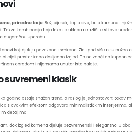
novi
šene, prirodne boje
. Bež, pijesak, topla siva, boja kamena i njež
ti. Takva kombinacija boja lako se uklapa u različite stilove uređen
a za dugoročnu uporabu.
tonovi koji djeluju povezano i smireno. Zid i pod više nisu nužno 
o bi cijeli prostor imao dosljedan izgled. To ne znači da kupaoni
avršnom obradom i nijansama unutar iste palete.
o suvremeni klasik
 godina ostaje snažan trend, a razlog je jednostavan: takav ma
očica s ovakvim efektom odgovara minimalističkim interijerima, ali
nim detaljima.
jam, dok izgled kamena djeluje bezvremenski i elegantno. U oba 