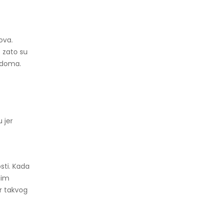
ova.
o zato su
e doma.
 jer
sti. Kada
sim
er takvog