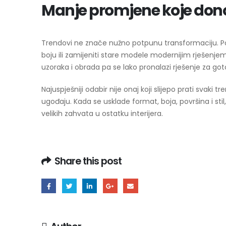
Manje promjene koje dono
Trendovi ne znače nužno potpunu transformaciju. Po
boju ili zamijeniti stare modele modernijim rješenje
uzoraka i obrada pa se lako pronalazi rješenje za go
Najuspješniji odabir nije onaj koji slijepo prati svak
ugođaju. Kada se usklade format, boja, površina i sti
velikih zahvata u ostatku interijera.
Share this post