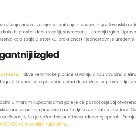
 rušenja zidova, zamjene sanitarija ili opsežnih građevinskih rad
a kako bi prostor dobio svježiji, suvremeniji i uredniji izgled. Uprav
ešenja koja spajaju estetiku, praktičnost i jednostavnije uređenj
egantniji izgled
 formata
. Takve keramičke pločice stvaraju čišću vizualnu cjelinu
uga. U kupaonici to posebno dolazi do izražaja jer prostor djeluje
sobito u manjim kupaonicama gdje je cilj postići osjećaj otvoreno
i skromna dimenzija prostorije može djelovati znatno skladnije. O
e održavanje, što je važan faktor pri svakodnevnoj uporabi. Primj
u 60×60 sa laserskim rubovima
.