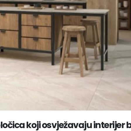
čica koji osvježavaju interijer 