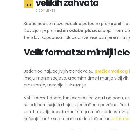
velikih zahvata
tra
0 COMMENTS
Kupaonica se može vizualno potpuno promijeniti i bez
Dovoljan je promišljen
odabir pločica
, boja i format
trendovi kupaonskih pločica sve više usmjereni na rj
Velik format za mirniji i el
Jedan od najuočljivijih trendova su
pločice velikog
imaju manje spojeva, a samim time i manje vidljivih f
prostranije, urednije i luksuznije.
Velik format dobro funkcionira i na zidu i na podu, o
se odabere svijetla boja i ujednačena površina, čak 
estetske vrijednosti, manje fuga znači i jednostavnij
rješenja može se pronaći među pločicama
u format