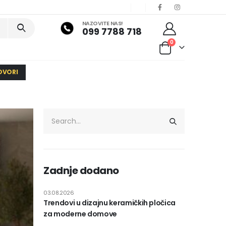
NAZOVITE NAS!
099 7788 718
0
OVORI
Zadnje dodano
03.08.2026
Trendovi u dizajnu keramičkih pločica
za moderne domove