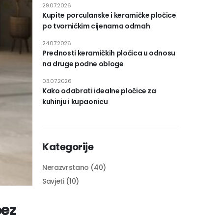
29.07.2026
Kupite porculanske i keramičke pločice
po tvorničkim cijenama odmah
24.07.2026
Prednosti keramičkih pločica u odnosu
na druge podne obloge
03.07.2026
Kako odabrati idealne pločice za
kuhinju i kupaonicu
Kategorije
Nerazvrstano
(40)
Savjeti
(10)
bez