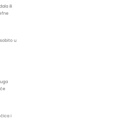
la ili
jefne
osobito u
fuga
iče
čica i