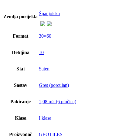
Španjolska
Zemlja porijekla
Format
30×60
Debljina
10
Sjaj
Saten
Sastav
Gres (porculan)
Pakiranje
1,08 m2 (6 pločica)
Klasa
I klasa
Proizvođač
GEOTILES