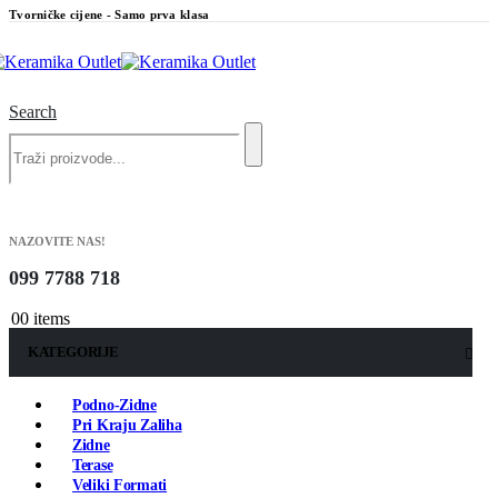
Tvorničke cijene - Samo prva klasa
Search
NAZOVITE NAS!
099 7788 718
0
0 items
KATEGORIJE
Podno-Zidne
Pri Kraju Zaliha
Zidne
Terase
Veliki Formati