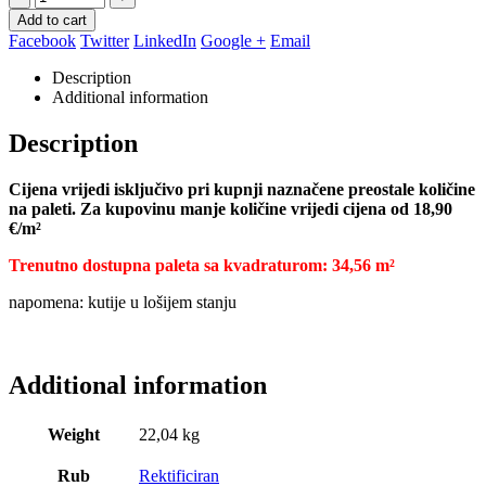
Add to cart
Facebook
Twitter
LinkedIn
Google +
Email
Description
Additional information
Description
Cijena vrijedi isključivo pri kupnji naznačene preostale količine
na paleti. Za kupovinu manje količine vrijedi cijena od 18,90
€/m²
Trenutno dostupna paleta sa kvadraturom: 34,56 m²
napomena: kutije u lošijem stanju
Additional information
Weight
22,04 kg
Rub
Rektificiran