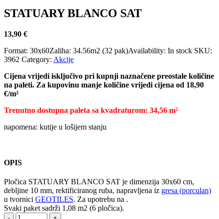
STATUARY BLANCO SAT
13,90
€
Format:
30x60
Zaliha:
34.56m2 (32 pak)
Availability:
In stock
SKU:
3962
Category:
Akcije
Cijena vrijedi isključivo pri kupnji naznačene preostale količine
na paleti. Za kupovinu manje količine vrijedi cijena od 18,90
€/m²
Trenutno dostupna paleta sa kvadraturom: 34,56 m²
napomena: kutije u lošijem stanju
OPIS
Pločica STATUARY BLANCO SAT je dimenzija 30x60 cm,
debljine 10 mm, rektificiranog ruba, napravljena iz
gresa (porculan)
u tvornici
GEOTILES
. Za upotrebu na .
Svaki paket sadrži 1,08 m2 (6 pločica).
-
+