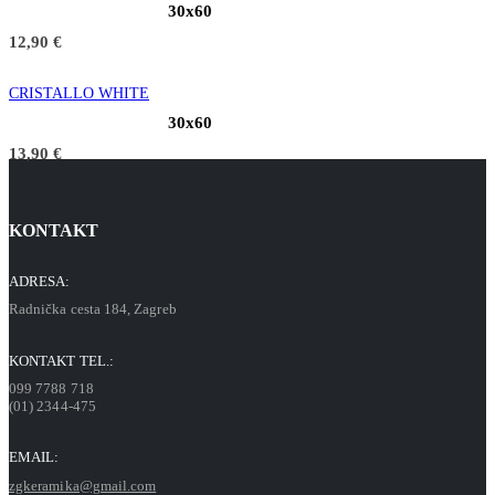
30x60
12,90
€
CRISTALLO WHITE
30x60
13,90
€
KONTAKT
ADRESA:
Radnička cesta 184, Zagreb
KONTAKT TEL.:
099 7788 718
(01) 2344-475
EMAIL:
zgkeramika@gmail.com