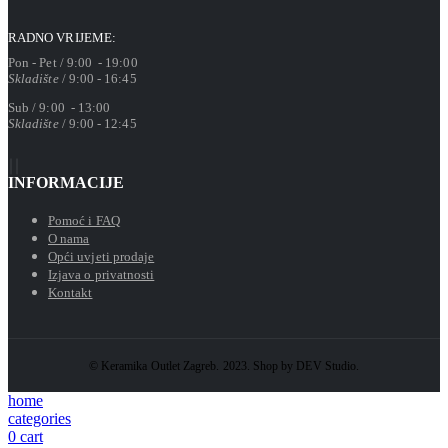
RADNO VRIJEME:
Pon - Pet / 9:00 - 19:00
Skladište
/ 9:00 - 16:45
Sub / 9:00 - 13:00
Skladište
/ 9:00 - 12:45
INFORMACIJE
Pomoć i FAQ
O nama
Opći uvjeti prodaje
Izjava o privatnosti
Kontakt
© Keramika Outlet Zagreb. 2023. Shop by DEV Studio.
home
categories
0
cart