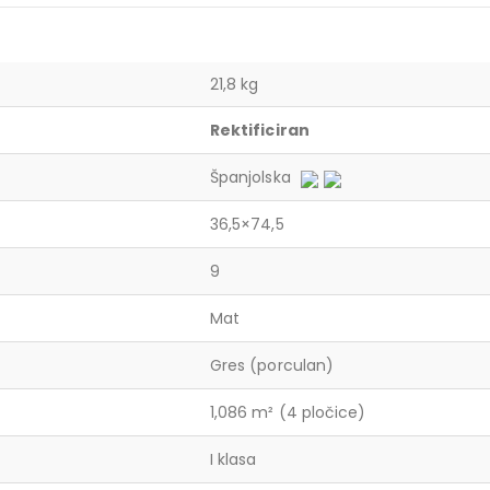
21,8 kg
Rektificiran
Španjolska
36,5×74,5
9
Mat
Gres (porculan)
1,086 m² (4 pločice)
I klasa