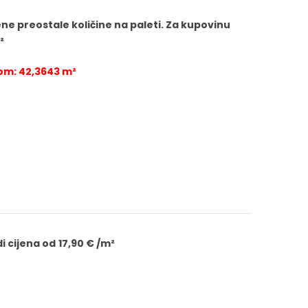
čene preostale količine na paleti. Za kupovinu
²
om: 42,3643 m²
i cijena od 17,90 € /m²