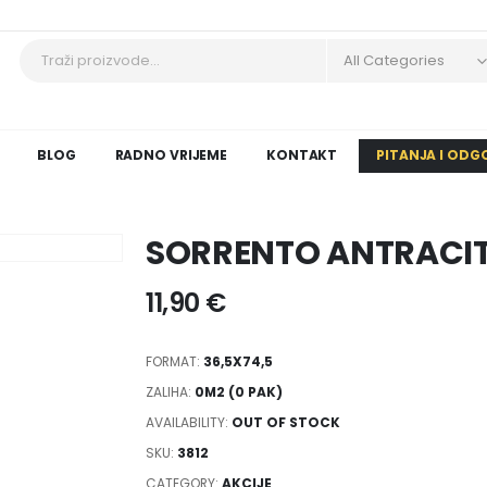
All Categories
BLOG
RADNO VRIJEME
KONTAKT
PITANJA I ODG
SORRENTO ANTRACIT
11,90
€
FORMAT:
36,5X74,5
ZALIHA:
0M2 (0 PAK)
AVAILABILITY:
OUT OF STOCK
SKU:
3812
CATEGORY:
AKCIJE