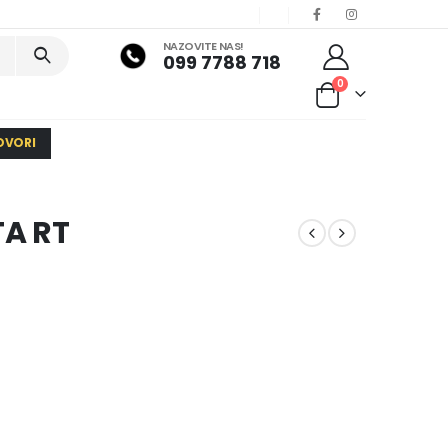
NAZOVITE NAS!
099 7788 718
0
OVORI
A RT