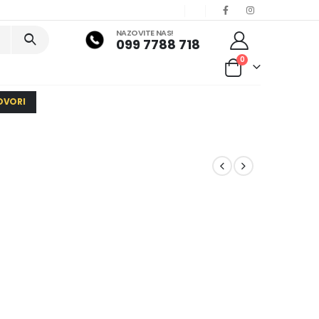
NAZOVITE NAS!
099 7788 718
0
OVORI