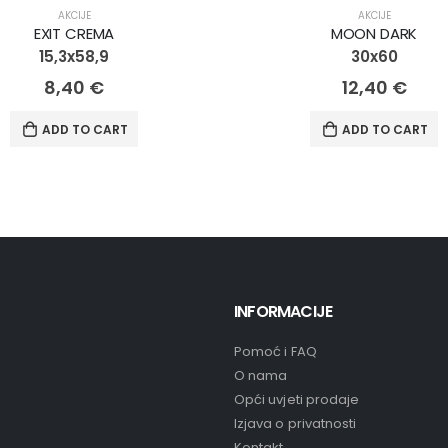
AKCIJA!
AKCIJE
AKCIJE
EXIT CREMA
MOON DARK
15,3x58,9
30x60
8,40
€
12,40
€
ADD TO CART
ADD TO CART
INFORMACIJE
Pomoć i FAQ
O nama
Opći uvjeti prodaje
Izjava o privatnosti
Kontakt