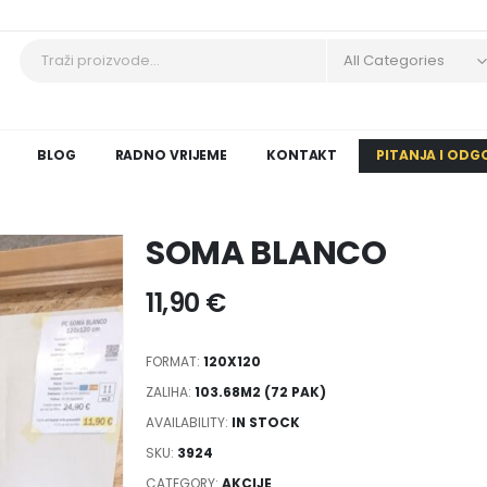
All Categories
BLOG
RADNO VRIJEME
KONTAKT
PITANJA I ODG
SOMA BLANCO
11,90
€
FORMAT:
120X120
ZALIHA:
103.68M2 (72 PAK)
AVAILABILITY:
IN STOCK
SKU:
3924
CATEGORY:
AKCIJE