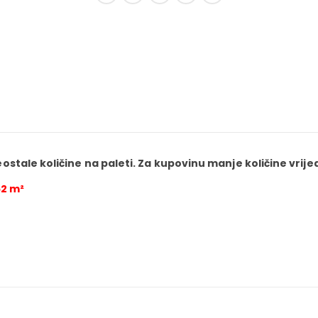
reostale količine na paleti. Za kupovinu manje količine vrij
52 m²