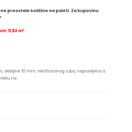
čene preostale količine na paleti. Za kupovinu
²
m: 11,52 m²
 debljine 10 mm, rektificiranog ruba, napravljena iz
trebu na .