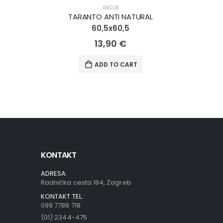
AKCIJA!
AKCIJA!
AKCIJE
TARANTO ANTI NATURAL
60,5x60,5
13,90
€
ADD TO CART
KONTAKT
ADRESA:
Radnička cesta 184, Zagreb
KONTAKT TEL.:
099 7788 718
(01) 2344-475