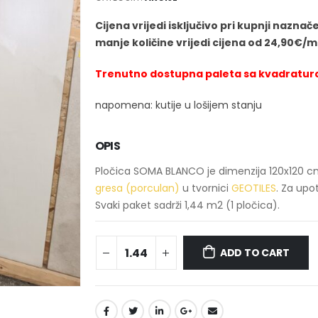
Cijena vrijedi isključivo pri kupnji nazna
manje količine vrijedi cijena od 24,90€/m
Trenutno dostupna paleta sa kvadraturo
napomena: kutije u lošijem stanju
OPIS
Pločica SOMA BLANCO je dimenzija 120x120 cm,
gresa (porculan)
u tvornici
GEOTILES
. Za upo
Svaki paket sadrži 1,44 m2 (1 pločica).
ADD TO CART