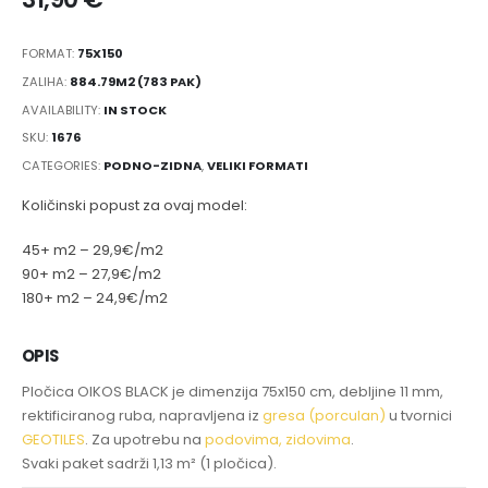
FORMAT:
75X150
ZALIHA:
884.79M2 (783 PAK)
AVAILABILITY:
IN STOCK
SKU:
1676
CATEGORIES:
PODNO-ZIDNA
,
VELIKI FORMATI
Količinski popust za ovaj model:
45+ m2 – 29,9€/m2
90+ m2 – 27,9€/m2
180+ m2 – 24,9€/m2
OPIS
Pločica OIKOS BLACK je dimenzija 75x150 cm, debljine 11 mm,
rektificiranog ruba, napravljena iz
gresa (porculan)
u tvornici
GEOTILES
. Za upotrebu na
podovima, zidovima
.
Svaki paket sadrži 1,13 m² (1 pločica).