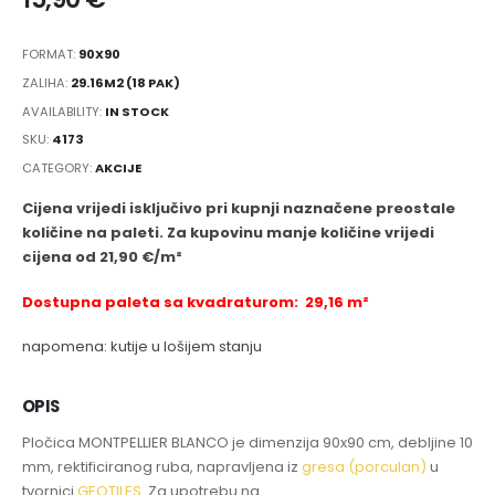
FORMAT:
90X90
ZALIHA:
29.16M2 (18 PAK)
AVAILABILITY:
IN STOCK
SKU:
4173
CATEGORY:
AKCIJE
Cijena vrijedi isključivo pri kupnji naznačene preostale
količine na paleti. Za kupovinu manje količine vrijedi
cijena od 21,90 €/m²
Dostupna paleta sa kvadraturom: 29,16 m²
napomena: kutije u lošijem stanju
OPIS
Pločica MONTPELLIER BLANCO je dimenzija 90x90 cm, debljine 10
mm, rektificiranog ruba, napravljena iz
gresa (porculan)
u
tvornici
GEOTILES
. Za upotrebu na .