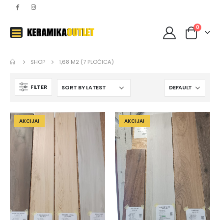
0
SHOP
1,68 M2 (7 PLOČICA)
FILTER
AKCIJA!
AKCIJA!