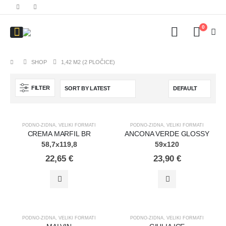
0
SHOP
1,42 M2 (2 PLOČICE)
FILTER
PODNO-ZIDNA
,
VELIKI FORMATI
PODNO-ZIDNA
,
VELIKI FORMATI
CREMA MARFIL BR
ANCONA VERDE GLOSSY
58,7x119,8
59x120
22,65
€
23,90
€
PODNO-ZIDNA
,
VELIKI FORMATI
PODNO-ZIDNA
,
VELIKI FORMATI