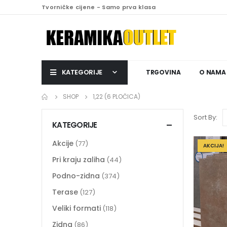
Tvorničke cijene - Samo prva klasa
KATEGORIJE
TRGOVINA
O NAMA
SHOP
1,22 (6 PLOČICA)
Sort By:
KATEGORIJE
Akcije
(77)
AKCIJA!
Pri kraju zaliha
(44)
Podno-zidna
(374)
Terase
(127)
Veliki formati
(118)
Zidna
(86)