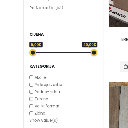
Po Narudžbi
(63)
CIJENA
TER
5,00€
20,00€
KATEGORIJA
Akcije
Pri kraju zaliha
Podno-zidna
Terase
Veliki formati
Zidna
Show value(s)