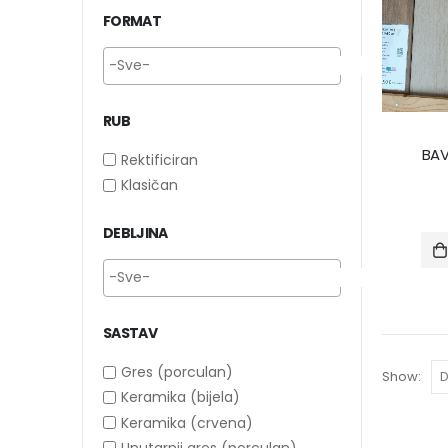
FORMAT
RUB
BA
Rektificiran
Klasičan
DEBLJINA
SASTAV
Gres (porculan)
Show:
Keramika (bijela)
Keramika (crvena)
Unutarnji gres (porculan)