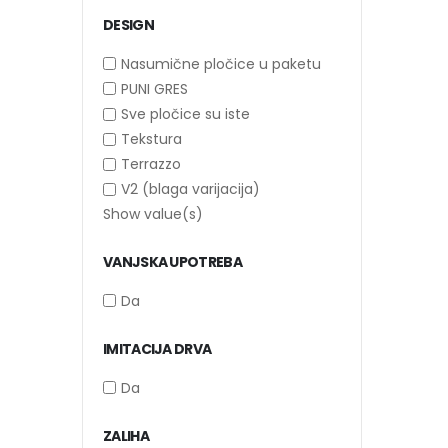
DESIGN
Nasumične pločice u paketu
PUNI GRES
Sve pločice su iste
Tekstura
Terrazzo
V2 (blaga varijacija)
Show value(s)
VANJSKA UPOTREBA
Da
IMITACIJA DRVA
Da
ZALIHA