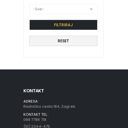
FILTRIRAJ
RESET
KONTAKT
ADRESA:
Radnička cesta 184, Zagreb
KONTAKT TEL.:
099 7788 718
(01) 2344-475