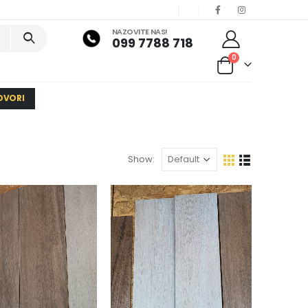
NAZOVITE NAS!
099 7788 718
0
OVORI
Show: