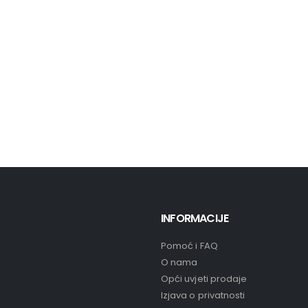
INFORMACIJE
Pomoć i FAQ
O nama
Opći uvjeti prodaje
Izjava o privatnosti