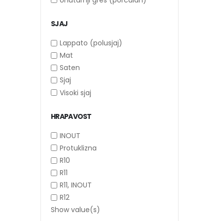
SJAJ
Lappato (polusjaj)
Mat
Saten
Sjaj
Visoki sjaj
HRAPAVOST
INOUT
Protuklizna
R10
R11
R11, INOUT
R12
Show value(s)