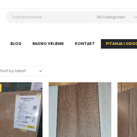
All Categories
BLOG
RADNO VRIJEME
KONTAKT
PITANJA I ODG