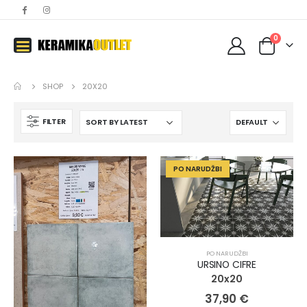
0
SHOP
20X20
FILTER
PO NARUDŽBI
PO NARUDŽBI
URSINO CIFRE
20x20
37,90
€