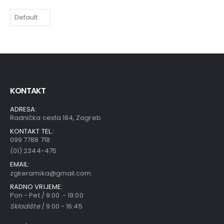
KONTAKT
ADRESA:
Radnička cesta 184, Zagreb
KONTAKT TEL.:
099 7788 718
(01) 2344-475
EMAIL:
zgkeramika@gmail.com
RADNO VRIJEME:
Pon - Pet / 9:00 - 19:00
Skladište
/ 9:00 - 16:45