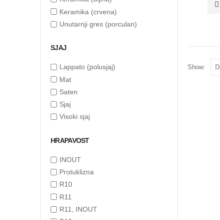
Keramika (crvena)
Unutarnji gres (porculan)
SJAJ
Show:
Lappato (polusjaj)
Mat
Saten
Sjaj
Visoki sjaj
HRAPAVOST
INOUT
Protuklizna
R10
R11
R11, INOUT