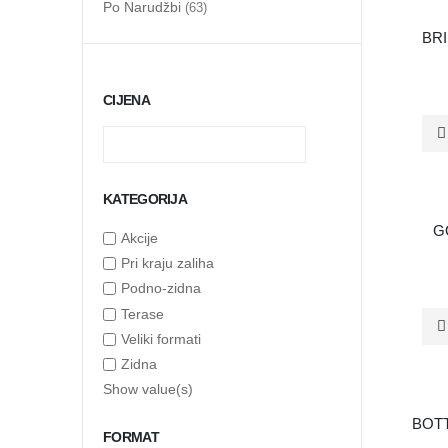
Po Narudžbi
(63)
PO NARU
BRI
CIJENA
KATEGORIJA
PO NARU
G
Akcije
Pri kraju zaliha
Podno-zidna
Terase
Veliki formati
Zidna
Show value(s)
PO NARU
BOTT
FORMAT