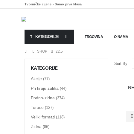
Tvorničke cijene - Samo prva klasa
KATEGORIJE
TRGOVINA
O NAMA
SHOP
22,5
Sort By:
KATEGORIJE
Akcije
(77)
PO NARU
NE
Pri kraju zaliha
(44)
Podno-zidna
(374)
Terase
(127)
Veliki formati
(118)
Zidna
(86)