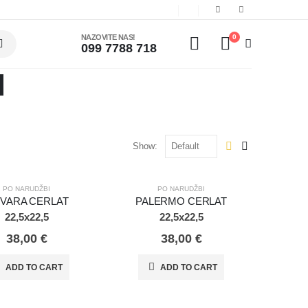
NAZOVITE NAS!
0
099 7788 718
Show:
DŽBI
PO NARUDŽBI
PO NARUDŽBI
PO NARUDŽBI
VARA CERLAT
PALERMO CERLAT
22,5x22,5
22,5x22,5
38,00
€
38,00
€
ADD TO CART
ADD TO CART