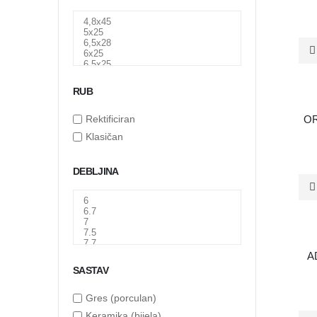
RUB
PO NARU
OR
Rektificiran
Klasičan
DEBLJINA
PO NARU
A
SASTAV
Gres (porculan)
Keramika (bijela)