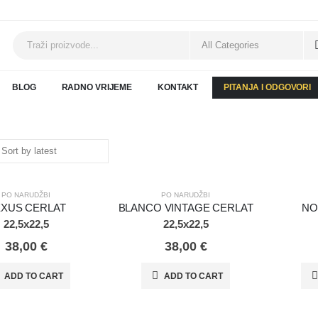
BLOG
RADNO VRIJEME
KONTAKT
PITANJA I ODGOVORI
DŽBI
PO NARUDŽBI
PO NARU
PO NARUDŽBI
PO NARUDŽBI
XUS CERLAT
BLANCO VINTAGE CERLAT
NO
22,5x22,5
22,5x22,5
38,00
€
38,00
€
ADD TO CART
ADD TO CART