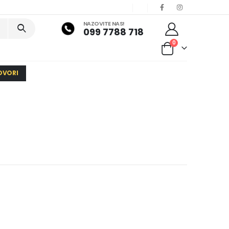
NAZOVITE NAS!
099 7788 718
0
OVORI