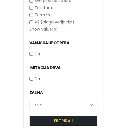
Sve pločice su iste
Tekstura
Terrazzo
V2 (blaga varijacija)
Show value(s)
VANJSKA UPOTREBA
Da
IMITACIJA DRVA
Da
ZALIHA
FILTRIRAJ