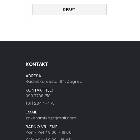
RESET
KONTAKT
ADRESA:
Radnička cesta 184, Zagreb
KONTAKT TEL.:
099 7788 718
(01) 2344-475
EMAIL:
zgkeramika@gmail.com
RADNO VRIJEME:
Pon - Pet / 9:00 - 19:00
Skladište
/ 9:00 - 16:45