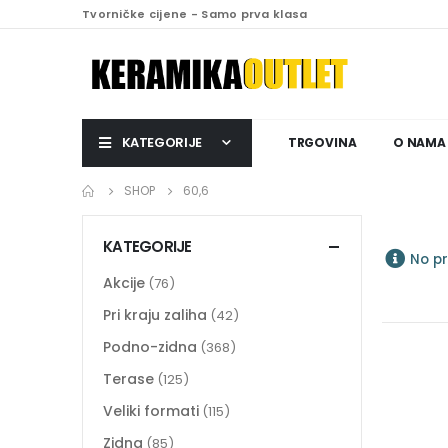
Tvorničke cijene - Samo prva klasa
KATEGORIJE
TRGOVINA
O NAMA
SHOP
60,6
KATEGORIJE
No pr
Akcije
(76)
Pri kraju zaliha
(42)
Podno-zidna
(368)
Terase
(125)
Veliki formati
(115)
Zidna
(85)