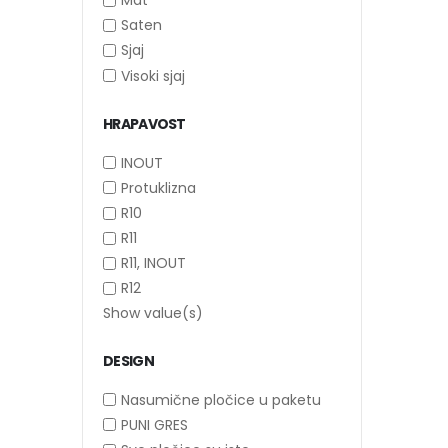
Mat
Saten
Sjaj
Visoki sjaj
HRAPAVOST
INOUT
Protuklizna
R10
R11
R11, INOUT
R12
Show value(s)
DESIGN
Nasumične pločice u paketu
PUNI GRES