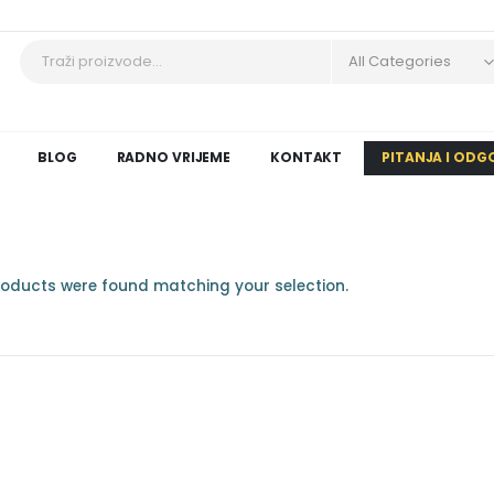
All Categories
BLOG
RADNO VRIJEME
KONTAKT
PITANJA I ODG
oducts were found matching your selection.