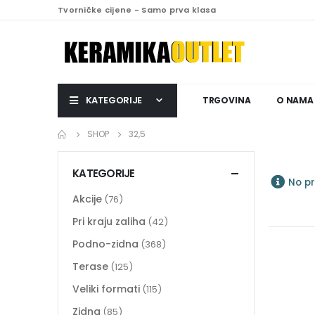
Tvorničke cijene - Samo prva klasa
KATEGORIJE
TRGOVINA
O NAMA
SHOP
32,5
KATEGORIJE
No pr
Akcije
(76)
Pri kraju zaliha
(42)
Podno-zidna
(368)
Terase
(125)
Veliki formati
(115)
Zidna
(85)