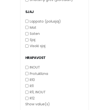
SJAJ
Lappato (polusjaj)
Mat
Saten
Sjaj
Visoki sjaj
HRAPAVOST
INOUT
Protuklizna
R10
R11
R11, INOUT
R12
Show value(s)