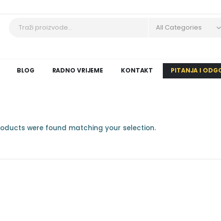
All Categories
BLOG
RADNO VRIJEME
KONTAKT
PITANJA I ODG
oducts were found matching your selection.