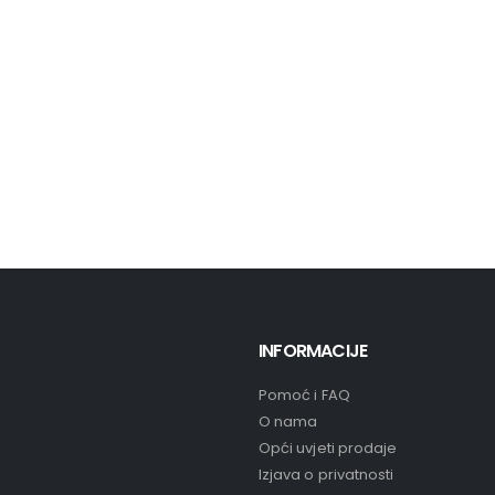
INFORMACIJE
Pomoć i FAQ
O nama
Opći uvjeti prodaje
Izjava o privatnosti