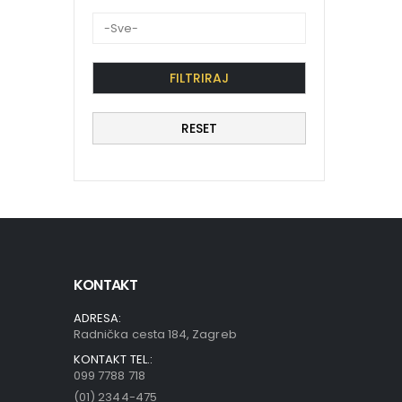
FILTRIRAJ
RESET
KONTAKT
ADRESA:
Radnička cesta 184, Zagreb
KONTAKT TEL.:
099 7788 718
(01) 2344-475