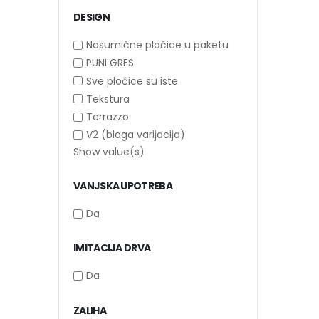
DESIGN
Nasumične pločice u paketu
PUNI GRES
Sve pločice su iste
Tekstura
Terrazzo
V2 (blaga varijacija)
Show value(s)
VANJSKA UPOTREBA
Da
IMITACIJA DRVA
Da
ZALIHA