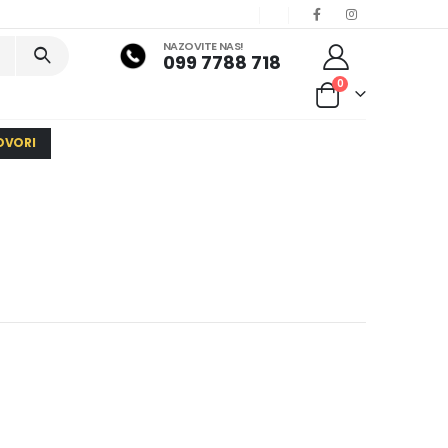
NAZOVITE NAS!
099 7788 718
0
OVORI