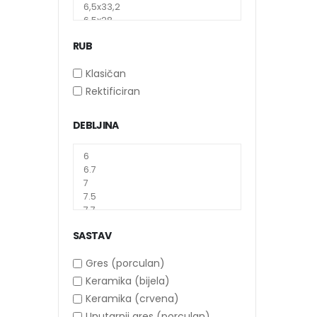
RUB
Klasičan
Rektificiran
DEBLJINA
SASTAV
Gres (porculan)
Keramika (bijela)
Keramika (crvena)
Unutarnji gres (porculan)