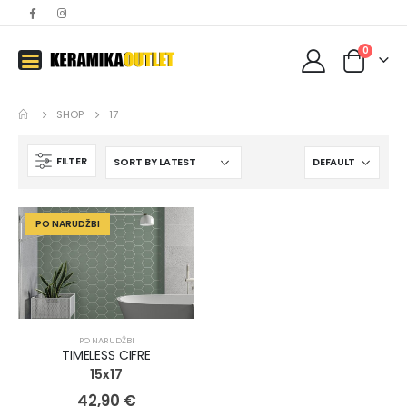
0
SHOP
17
FILTER
PO NARUDŽBI
PO NARUDŽBI
TIMELESS CIFRE
15x17
42,90
€