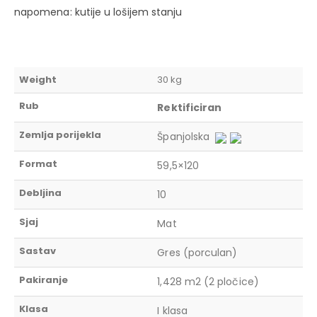
napomena: kutije u lošijem stanju
Weight
30 kg
Rub
Rektificiran
Zemlja porijekla
Španjolska
Format
59,5×120
Debljina
10
Sjaj
Mat
Sastav
Gres (porculan)
Pakiranje
1,428 m2 (2 pločice)
Klasa
I klasa