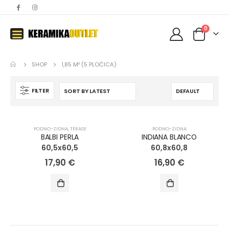
0
SHOP
1,85 M² (5 PLOČICA)
FILTER
PODNO-ZIDNA
,
TERASE
PODNO-ZIDNA
BALBI PERLA
INDIANA BLANCO
60,5x60,5
60,8x60,8
17,90
€
16,90
€