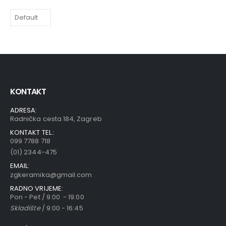
KONTAKT
ADRESA:
Radnička cesta 184, Zagreb
KONTAKT TEL.:
099 7788 718
(01) 2344-475
EMAIL:
zgkeramika@gmail.com
RADNO VRIJEME:
Pon - Pet / 9:00 - 19:00
Skladište
/ 9:00 - 16:45