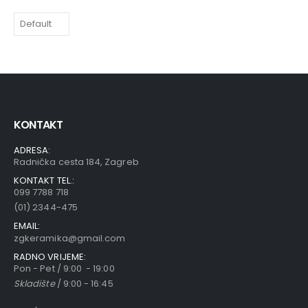
KONTAKT
ADRESA:
Radnička cesta 184, Zagreb
KONTAKT TEL.:
099 7788 718
(01) 2344-475
EMAIL:
zgkeramika@gmail.com
RADNO VRIJEME:
Pon - Pet / 9:00 - 19:00
Skladište
/ 9:00 - 16:45