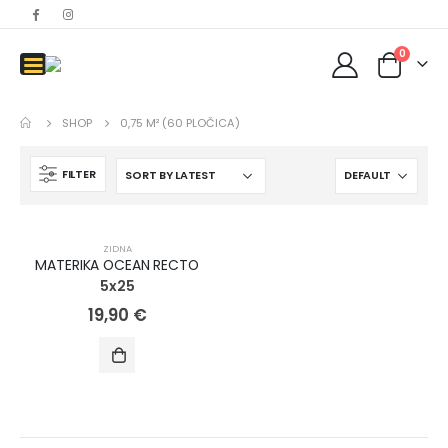
0
SHOP
0,75 M² (60 PLOČICA)
FILTER
ZIDNA
MATERIKA OCEAN RECTO
5x25
19,90
€