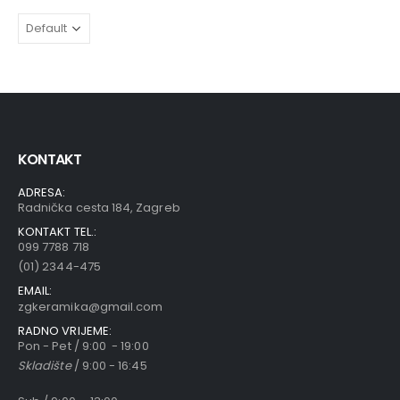
KONTAKT
ADRESA:
Radnička cesta 184, Zagreb
KONTAKT TEL.:
099 7788 718
(01) 2344-475
EMAIL:
zgkeramika@gmail.com
RADNO VRIJEME:
Pon - Pet / 9:00 - 19:00
Skladište
/ 9:00 - 16:45