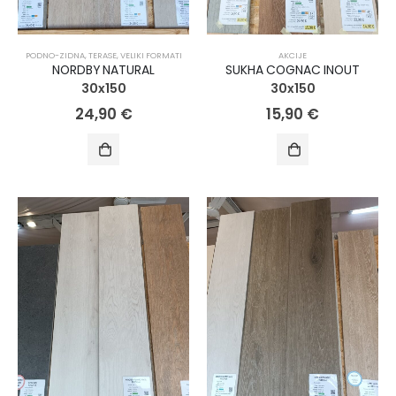
PODNO-ZIDNA
,
TERASE
,
VELIKI FORMATI
AKCIJE
NORDBY NATURAL
SUKHA COGNAC INOUT
30x150
30x150
24,90
€
15,90
€