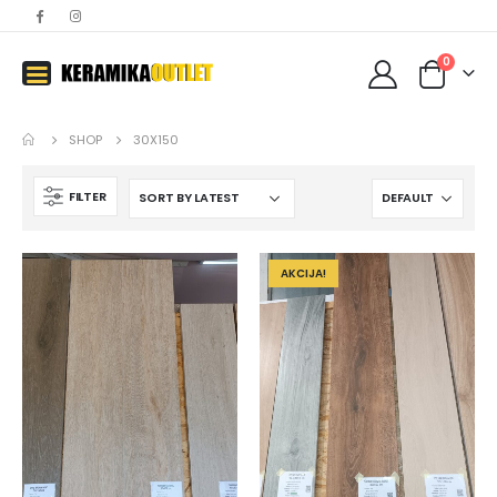
0
SHOP
30X150
FILTER
AKCIJA!