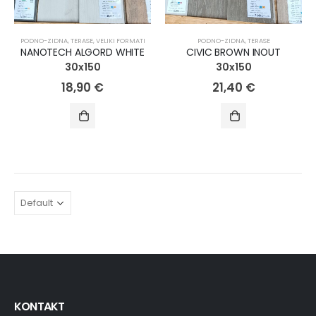
PODNO-ZIDNA
,
TERASE
,
VELIKI FORMATI
PODNO-ZIDNA
,
TERASE
NANOTECH ALGORD WHITE
CIVIC BROWN INOUT
30x150
30x150
18,90
€
21,40
€
KONTAKT