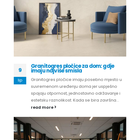
Granitogres pločice za dom: gdje
9
imaju najviše smisla
Granitogres pločice imaju posebno mjesto u
lip
suvremenom uređenju doma jer uspješno
spajaju otpornost, jednostavno održavanje i
estetsku raznolikost. Kada se bira završna...
read more