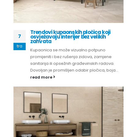
Trendovi kupaonskih pločica koji
7
osvježavaju interijer bez velikih
zahvata
tra
Kupaonica se može vizualno potpuno
promijeniti i bez rušenja zidova, zamjene
sanitarija ili opsežnih građevinskih radova.
Dovoljan je promišljen odabir pločica, boja...
read more