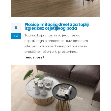
Pločice imitacija drveta za topliji
8
izgled bez osjetljivog poda
Toplina koju unosi drvo jedan je od
svi
najtraženijih elemenata u suvremenom
interijeru, ali pravi drveni pod nije uvijek
praktično rješenje. U prostorima...
read more