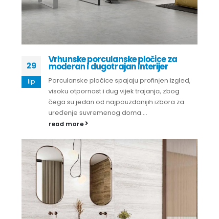
Vrhunske porculanske pločice za
29
moderan i dugotrajan interijer
Porculanske pločice spajaju profinjen izgled,
lip
visoku otpornost i dug vijek trajanja, zbog
čega su jedan od najpouzdanijih izbora za
uređenje suvremenog doma....
read more