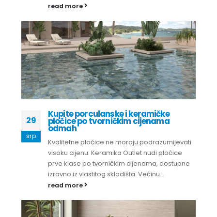
read more
Kupite porculanske i keramičke
29
pločice po tvorničkim cijenama
odmah
srp
Kvalitetne pločice ne moraju podrazumijevati
visoku cijenu. Keramika Outlet nudi pločice
prve klase po tvorničkim cijenama, dostupne
izravno iz vlastitog skladišta. Većinu...
read more