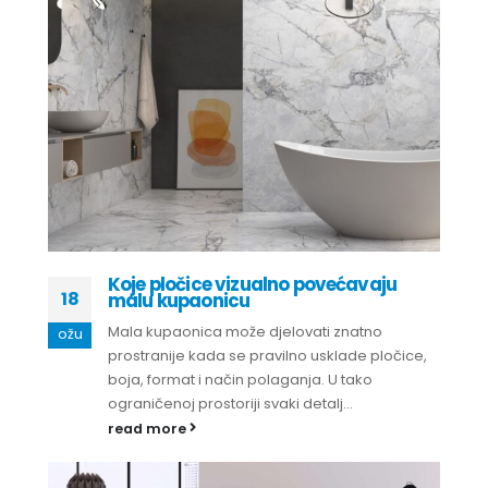
Koje pločice vizualno povećavaju
18
malu kupaonicu
Mala kupaonica može djelovati znatno
ožu
prostranije kada se pravilno usklade pločice,
boja, format i način polaganja. U tako
ograničenoj prostoriji svaki detalj...
read more