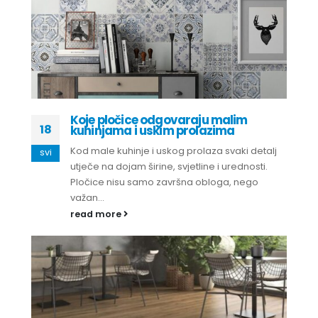
Koje pločice odgovaraju malim
18
kuhinjama i uskim prolazima
Kod male kuhinje i uskog prolaza svaki detalj
svi
utječe na dojam širine, svjetline i urednosti.
Pločice nisu samo završna obloga, nego
važan...
read more