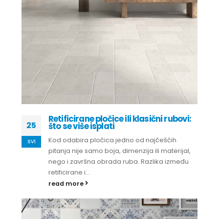
Retificirane pločice ili klasični rubovi:
25
što se više isplati
Kod odabira pločica jedno od najčešćih
svi
pitanja nije samo boja, dimenzija ili materijal,
nego i završna obrada ruba. Razlika između
retificirane i...
read more