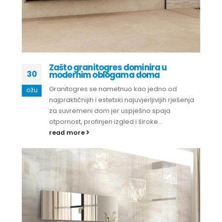
Zašto granitogres dominira u
30
modernim oblogama doma
Granitogres se nametnuo kao jedno od
ožu
najpraktičnijih i estetski najuvjerljivijih rješenja
za suvremeni dom jer uspješno spaja
otpornost, profinjen izgled i široke...
read more