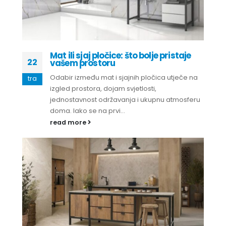
Mat ili sjaj pločice: što bolje pristaje
22
vašem prostoru
Odabir između mat i sjajnih pločica utječe na
tra
izgled prostora, dojam svjetlosti,
jednostavnost održavanja i ukupnu atmosferu
doma. Iako se na prvi...
read more