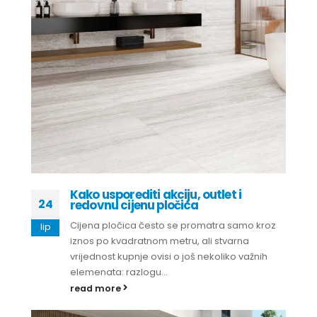
Kako usporediti akciju, outlet i
24
redovnu cijenu pločica
Cijena pločica često se promatra samo kroz
lip
iznos po kvadratnom metru, ali stvarna
vrijednost kupnje ovisi o još nekoliko važnih
elemenata: razlogu...
read more