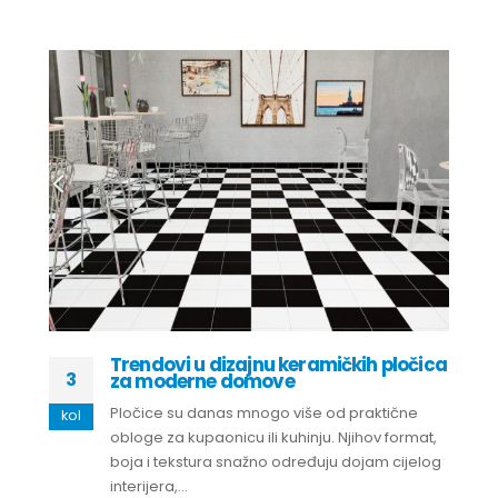
Trendovi u dizajnu keramičkih pločica
3
za moderne domove
Pločice su danas mnogo više od praktične
kol
obloge za kupaonicu ili kuhinju. Njihov format,
boja i tekstura snažno određuju dojam cijelog
interijera,...